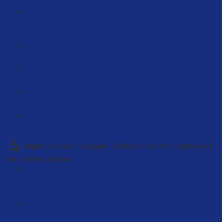
Amazon vertreten! (5:18)
Brand-Building auf Amazon mit Bernhard Rauscher
(12:52)
Brandbuilding mit Marketingauto. skalieren (74:37)
Marke anmelden in der Brandregistry (6:26)
LUCID Pflicht für alle AMAZON Händler (49:32)
Markenprodukte verkaufen (8:01)
Kapitel 8:Amazon Account - Richtlinien und Kennzahlen und
technisches Wissen
Dokumente zur Erstellung des Amazon Accounts
(17:04)
Amazon Account einrichten (6:33)