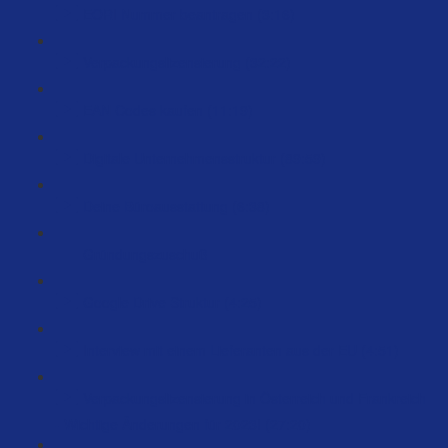
EORI Nummer beantragen (3:16)
Verpackungslizensierung (32:22)
EAN Codes kaufen (11:19)
Digitale Unternehmensstruktur (89:59)
Deine Büroausstattung (6:38)
Gründungszuschuß
Google Drive Struktur (4:25)
Interview mit einem Lieferanten aus der EU (4:51)
Verpackungslizensierung in Österreich und Frankreich
- Wichtige Änderungen für 2023! (27:20)