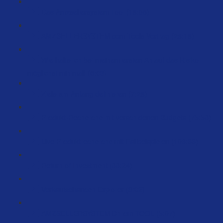
Das Amzsellersystem Tool (18:05)
AMZSELLERSYSTEM.com Tools Vortrag (23:18)
Wie halte ich bei meinem ersten Anlauf das Risiko
möglichst minimal! (5:03)
Ziele am Anfang definieren (7:28)
Produkt-Recherche mit verschidenen Budgets (75:58)
Live Produktrecherche mit Fallbeispielen (106:33)
Return of Investment (88:24)
Verkaufschancen Explorer (8:02)
AMZSELLERSYSTEM Chrom TOOL (5:07)