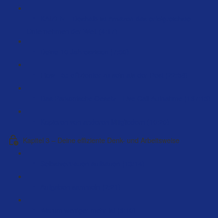
KAIZEN – Deshalb ist Amazon das erfolgreichste
Unternehmen der Welt (4:17)
Deine 10 Jahresvision (7:30)
Flow - 5x effizienter zu sein als der Rest (22:58)
Das Parkonische Gesetz - Live Call Aufnahme (137:13)
Kopieren von anderen Mitgliedern (10:20)
Kapitel 3 – Deine effiziente Denk- und Arbeitsweise
Selbstvertrauen aufbauen (13:14)
Aufgaben sammeln (2:21)
Warum weniger mehr ist (3:10)