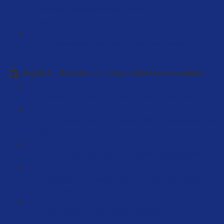
Verpackungsregistrierung kompett - DE / AT / FR
(18:36)
Die teuersten Fehler beim Aufbau von Amazon FBA
(7:12)
Kapitel 5 – So findest du hochprofitable Nischenprodukte
So wird dein erstes Produkt ein voller Erfolg! (59:00)
Die Produktrecherche Tabelle (LIVE Produktrecherche)
(61:10)
Live Produktrecherche mit Beispiele Butrus (95:10)
Bestseller auf Amazon kreieren - Schritt für Schritt
Anleitung (89:50)
Product Opportunity explorer (14:39)