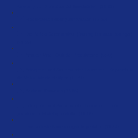
Anleitung von A bis Z zu Schlüsselwörtern (32:36)
Produktbeschreibung auf Amazon (12:05)
Die Perfekt Seitenstruktur ( Vortrag Christian Böttinger)
(29:59)
Amazon Vine - Club der Produkttester (8:20)
Erfolgreich und Systematisiert Launchen – Keywords in
die Verkaufstexte einfügen (11:51)
Backend Keywords (34:03)
Erfolgreich und Systematisiert Launchen – Dein
perfektes Fotobriefing erstellen (15:19)
Das perfekte Anwendungsfoto gestalten (75:43)