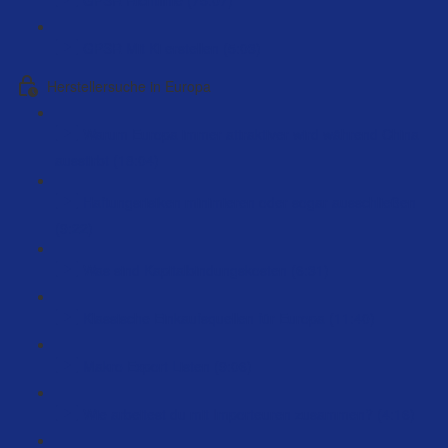
GPSR Mit Ki erstellen (5:03)
Herstellersuche in Europa
Warum Europa immer attraktiver wird während China
ausstirbt (18:04)
Haftungsrisiken minimieren oder sogar ausschließen
(9:22)
Was sind Kapitalbindungskosten (6:31)
Klassische Einkaufsquellen für Europa (11:40)
Makro Export Listen (9:06)
Wie arbeitest du mit Importeuren zusammen? (4:16)