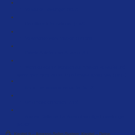
Verkäufer Leistungen (9:07)
Rechtliche Informationen (7:58)
Versandnetzwerk Amazon (121:39)
Pakete Anliefern bei Amazon (8:11)
Wenn du seit 12 Monaten auf Amazon verkaufst und
bisher noch nicht 25.000 Euro Umsatz erzielt hast (15:17)
Nur in Deutschland verkaufen (5:12)
B2B Preise einrichten (7:15)
Amazon Sellercentral Account wichtige Einstellungen
(50:43)
Kapitel 9 – Amazon-Seller-System: Kapitel – Deine