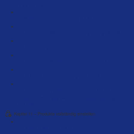
for you (7:00)
Produktvideos die verkaufen (14:03)
Warum deine Onpage optimierung wichtig ist (15:47)
Wichtige Ergänzung zu PPC (4:25)
Wie nutzt die Videokampagnen sinnvoll? (6:17)
SEO und Content Marketing Call (226:47)
Wichtige Erfolgsfaktoren, Grundlagen für SEO und
Conten, mit KI die optimalen Verkaufstexte erstellen
(106:23)
Kapitel 11 – Produkte vollständig einstellen
Artikel einstellen… (14:24)