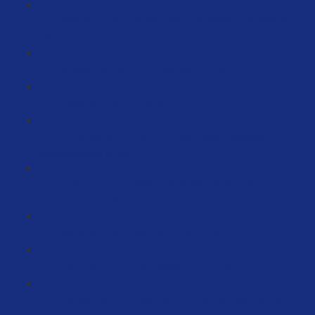
Patente, Geschmacksmuster und Marken (2 Videos)
(20:03)
Verpackung ist extrem wichtig… (4:36)
Logos sind schön - aber .... (5:05)
Deine Marke mithilfe von Lagerbestandsdateien
überschreiben (5:23)
Änderungen im Sellercentral über einen Fall
durchführen (2:36)
Markenanmeldungen auf Amazon (60:29)
Brauche ich eine Werbeagentur? (3:56)
Wie kannst du die Marken von fremden Marken auf