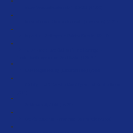
Neue Versandkosten ab 1.3.2023 (41:09)
Internationale Handelsklauseln (Incoterms) (3:21)
Import mit Zollexperte Patrick Burbitz (62:11)
18.02.2021: Live Call mit Timo Böttinger -
Produktprüfungen und Zertifikate. (125:31)
EAR Registrierung (Elektroartikel) (7:48)
Wichtig! - EPR Elektro Bestätigen und Kontrollieren
(7:11)
Betriebshaftpflicht (15:22)
Die Zollexpertin – Francine Dammholz (23:24)
Welche Bestell-Menge? (5:47)