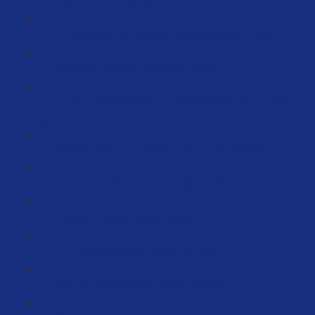
AI Sourcing Tool- so geht Sourcing heute (15:00)
Sourcing in China ( Angebot) (10:47)
QUALITÄTSKONTROLLE (Quality inspection in Asien)
(6:42)
Michael Meyer - Logistiker mit Support (15:55)
Importieren über Unicon Logistics (48:13)
Amazon Global Logistik (8:00)
Im Einkauf liegt der Gewinn (61:38)
Wie du auf Hersteller zugehst (25:48)