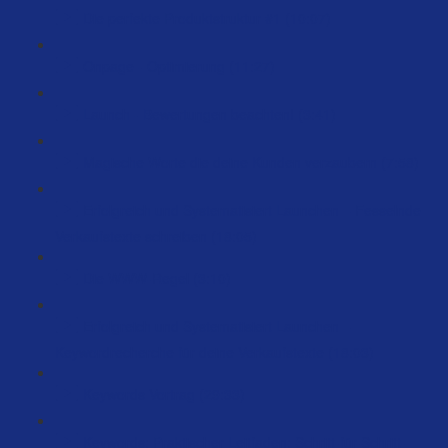
Die perfekte Produktstruktur #1 (10:07)
Onpage - Optimierung (11:27)
Launch - Bewertungen beachten! (3:41)
Magische Worte die deine Kunden verzaubern (7:58)
Erfolgreich und Systematisiert Launchen – Fesselnde
Verkaufstexte schreiben (18:05)
Die WWW-Regel (3:10)
Erfolgreich und Systematisiert Launchen –
Keywordrecherche für deine Verkaufstexte (18:03)
Keywords Vortrag (29:33)
Keywords: Praktischer Leitfaden: Schritt-für-Schritt-