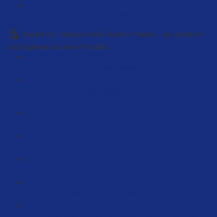
Externer Logistiker FBM Lösung (22:34)
Kapitel 12 – Amazon-Seller-System: Kapitel – So optimierst
und begleitest du deine Produkte
Seller central Funktionen erklärt (142:48)
Amazon-Pro-Level Secrets #1 - "Wird zusammen
gekauft" (5:45)
Amazon-Pro-Level Secrets #2 - Werbeaktionen (8:35)
Wie Du Amazon mit Blitzangeboten abräumst… (3:10)
Remission bei Amazon FBA erstellen (4:57)
Produkt-Bewertungen generieren… (15:55)
Fragen beantworten bei meinen Amazon-Produkten?