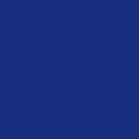
Fake Briefe nach der Registrierung im Handelsregister
(3:59)
Gewerbeanmeldung ausfüllen (11:31)
Interview mit einem Steuerberater: Was gibt es zu
beachten? (11:07)
Wichtige Nachricht an alle NICHT EU-Seller… (11:09)
Fragebogen zur steuerlichen Erfassung (2:46)
Krankenversicherung (6:12)
Bankkonto erstellen
Kreditkarten beantragen