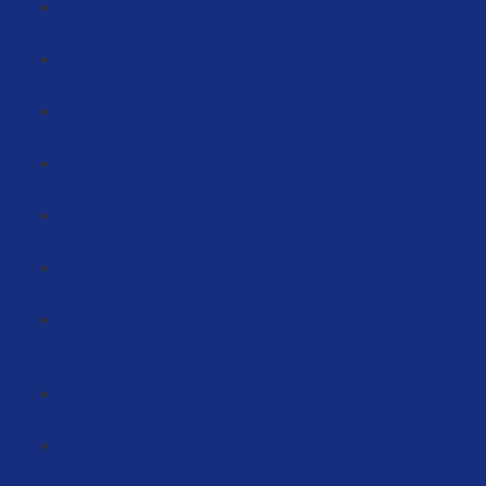
Variationen [2 Videos] (16:39)
Artikel an Amazon-FBA senden… (15:15)
Marke bei Amazon registrieren… (7:58)
Wie mache ich APlus (8:06)
An bestehendem Angebot dranhängen… (4:37)
Wie Du “Sets” bildest… (7:53)
Freigabe zum Listen von neuen Artikeln auf Amazon
beantragen (6:12)
Handelsware verkaufen – so verkaufst du (10:38)
Coupon schalten (8:41)