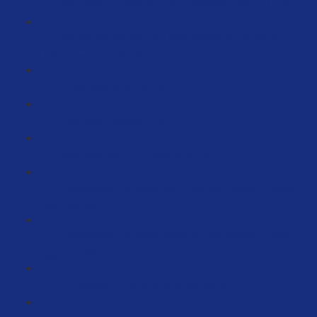
Wie ziehst Du Dich an, um zu beeindrucken? (17:31)
Wie bereite ich mich auf das Gespräch mit einem
Lieferanten vor? (21:50)
Einwandbehandlung (28:21)
Anliefeplan erstellen (48:21)
Überweisungen ins Ausland (3:46)
Fallbeispiele: Herstellersuche auf der Messe Frankfurt
Tag 1 (50:46)
Fallbeispiele: Herstellersuche auf der Messe Frankfurt
Tag 2 (12:23)
Ein Beispiel für eine gute Verpackung
GPSR Richtlinie (75:07)