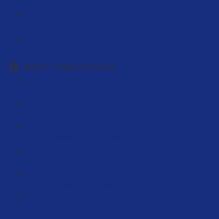
Produktrecherchefehler # 3 (3:48)
Produktrecherchefehler #4 (3:48)
Produktrecherchefehler #5 (3:38)
Kapitel 6 - Import und Einkauf
Einleitung Herstellersuche (5:48)
Die besten Einkaufsquellen in der EU (75:50)
Handelsware zu Eigenmarke (5:50)
Fallbeispiel Hersteller in der EU finden (27:23)
Einkaufspreise mit Alibaba ermitteln (6:36)
Preise kalkulieren (Praxisbeispiel) (21:25)