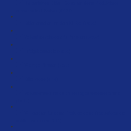
Die perfekten Bilder - So sollten deine Produktfotos
aussehen inkl. Farben (87:21)
Bilder erstellen mit dem KI Tool (14:55)
Verkaufspsychologie für Amazon (52:37)
Erfolgsbesipeiele (26:55)
Wichtige Phrasen (7:58)
Killer-Worte (4:14)
Verkaufsmaschine durch Testlogos Warentestonline
(15:17)
Wir kreieren für deine Produkte deine Produktfotos die
wirklich verkaufen (3:10)