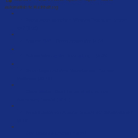
automatisierte Buchhaltung
Rechnungen schreiben: Welches Programm nehme
ich? (6:08)
Amazon B2B – Rechnungsservice (4:04)
Automatisierung der Buchhaltung… (5:25)
Steuerfragen mit dem Steuerberater Thomas
Matisheck (83:48)
Steuerbasics - Das Finanzamt wird von der
Auszahlung bezahlt (18:41)
Welche Daten von Amazon braucht der Steuerberater?
(5:10)
Dein Cashflow erhöhen (18:21)