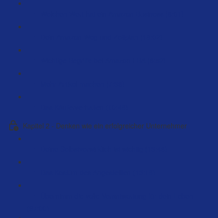
Welchen Wert hat ein Amazon Business (6:01)
Dein Amazon Weg und Zeitplan (18:02)
Wichtige Begriffe bei Amazon FBA (6:52)
Mehr Artikel machen (7:36)
Das Käuferverhalten (10:48)
Kapitel 2 - Denken wie ein erfolgreicher Unternehmer
Deine Selbstverwirklich ist wichtig (13:46)
Das Kostüm des Angestellten (13:18)
Übernimm die volle Verantwortung für dein Leben
(97:00)