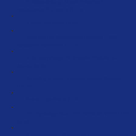
AI Bildbearbeitung - KI statt Photoshop &
Programmierer? So geht’s! (19:10)
AI Grafikbearbeitung (6:15)
Erfolgreich und Systematisiert Launchen – PPC
Kampagnen vorbereiten (11:12)
Verkaufspsychologie für physische Produkte auf
Amazon (59:26)
Storytelling für mehr Umsatz im Amazon-Business
(100:27)
Amazon Experimente (7:10)
PPC Psychologie Kurs – PPC WIRKLICH VERSTEHEN
(51:52)
KI Produktvideos - KI Videos als Umsatzbooster done