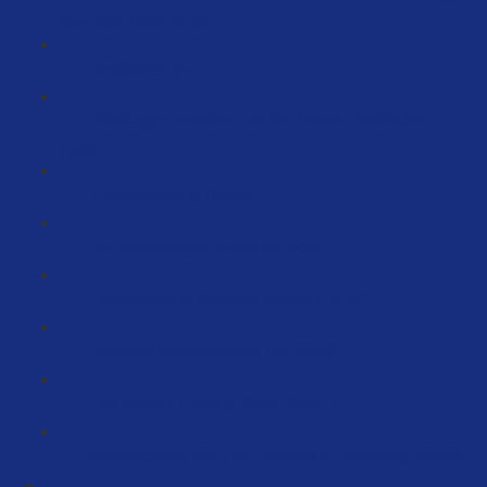
aber kein Mittel (6:33)
compliance (47:11)
Anleitungen erstellen und bei Amazon hochladen
(15:21)
Troubleshooting (35:25)
Auf Bewertungen Antworten (2:46)
Personalisierte Coupons schalten (3:12)
Aktuelles Kampagnenset-Up (29:38)
Das Launch Tracking Sheet (6:36)
Grundlegende KPI's für Analytics & Controlling (89:32)