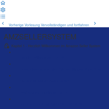
Vorherige Vorlesung
Vervollständigen und fortfahren
AMZSELLERSYSTEM
Kapitel 1 - Herzlich Willkommen im Amazon Seller System
Herzlich Willkommen (12:19)
Unser Geschenk an dich (Money Mindset Kurs) (0:50)
Sichere dir deinen Award (5:32)
Weil Amazon funktioniert (5:13)
von 0 auf 100K mit AMAZON FBA (20:30)