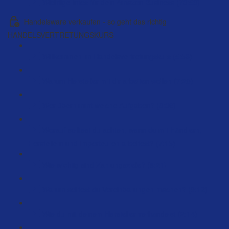
Wichtige Infos für dein Amazon Business (73:58)
Handelsware verkaufen - so geht das richtig
HANDELSVERTRETUNGSKURS
Willkommen im Handelsvertretungskurs (5:53)
Warum Hersteller mit dir arbeiten wollen (7:20)
Wer übernimmt welche Aufgaben? (8:36)
Worauf solltest du achten, wenn du mit Händlern,
Herstellern und Importeuren arbeitest? (7:15)
Wie wichtig sind Zahlungsziele? (8:21)
Warum solltest du Vereinbarungen machen? (9:12)
Wie du mit deinem Hersteller verhandelst (2:14)