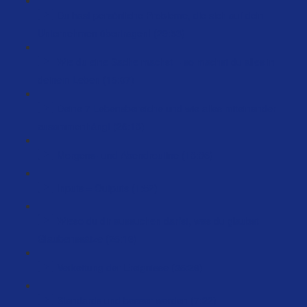
Du hast persönliche Probleme, die sich auf dein
Unternehmen übertragen! (29:53)
Wie du eine Sache machst – so machst du alles in
deinem Leben (15:07)
Deine 7 Lebensbereiche und wie alles miteinander
zusammenhängt (26:13)
Morgens- und Abendroutine (13:36)
Inputs = Outputs (1:52)
Wieso du dir aussuchen darfst, was du glaubst –
Glaubenssätze (25:16)
Verkettung der Ereignisse (35:26)
Standards und besser werden (7:22)