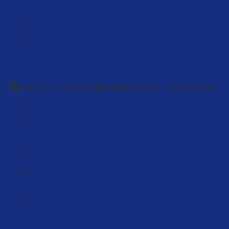
Zahlungsziele in Europa bekommen (4:23)
Elektronische Artikel in Europa verkaufen (4:07)
Warum Made in Europa/Germany im Marketing
funktioniert (8:32)
Kapitel 7 – Amazon-Seller-System: Kapitel – Markenrechte
Marken-Recherche (9:20)
Marke eintragen lassen (5:49)
Marke beim DPMA selbst anmelden (21:46)
Sparen bei der Markenanmeldung (3:11)
Sparen bei der EU Marke. Interview mit einem Anwalt
(26:23)