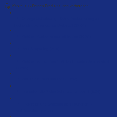
Kapitel 10 - Deinen Produktlaunch vorbereiten
Onpage Optimierung - Deine Positionierung um
hochpreisig zu verkaufen [Webinar] (62:04)
Webinar Positionierung mit Butrus (60:24)
Dein Storytelling (2:18)
Webinar so hat Timo 1 Million im ersten Jahr erreicht
(126:35)
Warum ein Produktlaunch? (8:37)
Wie sollen die Preise beim Launch sein ? (6:34)
Erfolgreich und Systematisiert Launchen –
Produktanalyse (23:21)