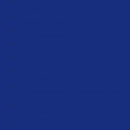
Bestseller Rank erklärt (6:25)
Gewinner in der Krise (45:32)
Von Grundbedürfnissen zu Produkten (20:49)
Die Chance und Gefahr von Hype Produkten (7:39)
Varianten richtig analysieren (4:10)
FBM Produkte
Kaufwahrscheinlichkeiten und Risikoeinschätzungen
(82:43)
Produktentwicklung per Knopfdruck (EXTREM
WICHTIG) (27:08)