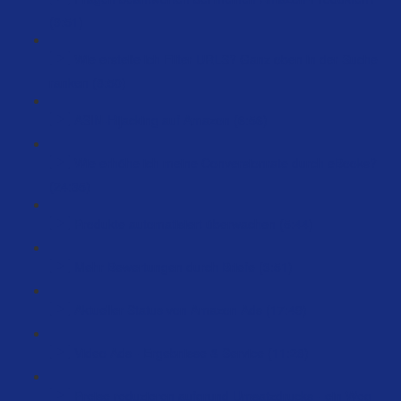
(9:51)
Wie erstelle ich Filter URLS? Ganz oben in der Suche
ranken (8:50)
ASIN-Hijacking auf Amazon (6:56)
Wie erhöhe ich meine Conversionrate durch eBooks?
(24:35)
Produkte automatisiert überwachen (5:44)
Mehr Bewertungen durch Briefe (3:51)
Aktueller Status von Amazon Ads (17:49)
Video Ads - Ergebnisse & Service (11:28)
Preise reduzieren aufgrund Umsatzdrucks - ein Weg