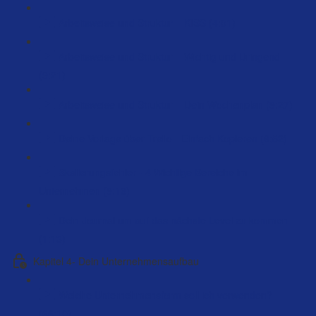
Arbeitsweise und Struktur – KISS (4:01)
Arbeitsweise und Struktur – Wichtig und Dringend
(9:21)
Arbeitsweise und Struktur – Dein Wochenplan (9:27)
Deine Vorlage über Trello - Einfach Kopieren (6:52)
Skalierungsfehler - 4 Wichtige Bereiche im
Unternehmen (9:16)
Dein Journal um auf das nächste Level zu kommen
(1:13)
Kapitel 4- Dein Unternehmensaufbau
Welche Unternehmensform soll ich verwenden?
(66:10)