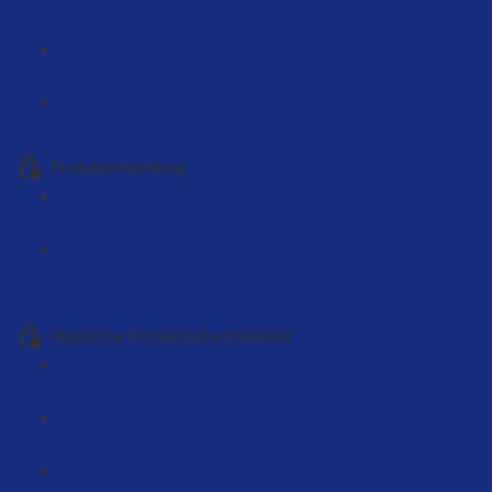
Herstellerdaten kaufen (4:00)
Herstellerliste analysieren (5:19)
Einkaufspreise für die Hersteller abrechnen (3:00)
Produktentwicklung
Produktentwicklung Material - Live Beispiel (5:38)
Produktentwicklung Produktveränderung - Live
Beispiele (141:39)
Klassische Produktrecherchefehler
Produktrecherchefehler # 1 (4:55)
Produktrecherchefehler # 2 (4:01)